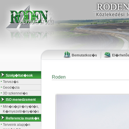
Bemutatkoz�s
El�rhető
Szolg�ltat�sok
Roden
Tervez�s
Geod�zia
3D szkennel�s
ISO menedzsment
Min�s�gir�ny�t�s,
K�rnyezetir�ny�t�s
Referencia munk�k
Terveink alapj�n