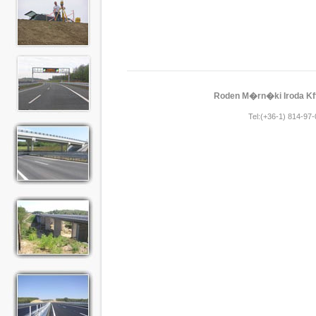
Roden M�rn�ki Iroda Kft
Tel:(+36-1) 814-97